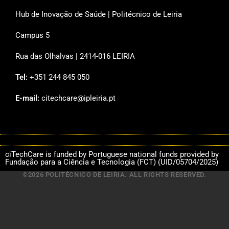
Hub de Inovação de Saúde | Politécnico de Leiria
Campus 5
Rua das Olhalvas | 2414-016 LEIRIA
Tel:
+351 244 845 050
E-mail:
citechcare@ipleiria.pt
ciTechCare is funded by Portuguese national funds provided by
Fundação para a Ciência e Tecnologia (FCT) (UID/05704/2025)
©2026 POLITÉCNICO DE LEIRIA. ALL RIGHTS RESERVED.