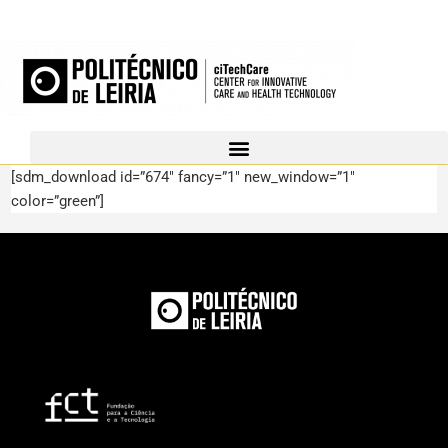
[sdm_download id=”674″ fancy=”1″ new_window=”1″
color=”green”]