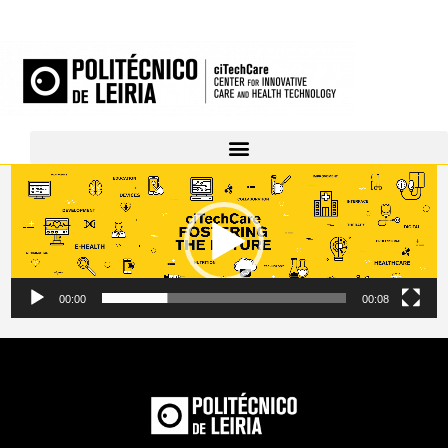
Video
Player
00:00
00:08