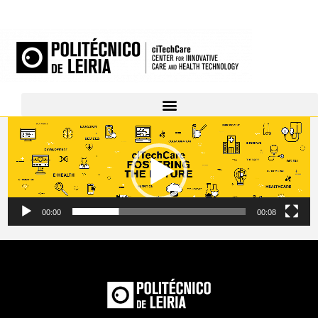
Video
Player
00:00
00:08