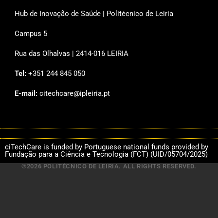
Hub de Inovação de Saúde | Politécnico de Leiria
Campus 5
Rua das Olhalvas | 2414-016 LEIRIA
Tel:
+351 244 845 050
E-mail:
citechcare@ipleiria.pt
ciTechCare is funded by Portuguese national funds provided by
Fundação para a Ciência e Tecnologia (FCT) (UID/05704/2025)
©2026 POLITÉCNICO DE LEIRIA. ALL RIGHTS RESERVED.