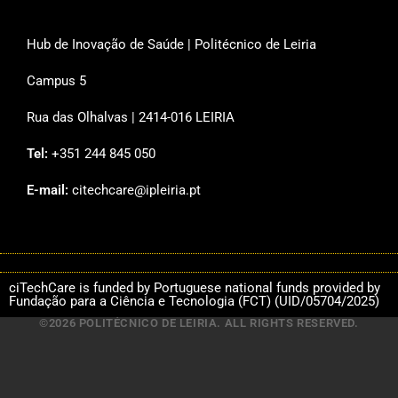
Hub de Inovação de Saúde | Politécnico de Leiria
Campus 5
Rua das Olhalvas | 2414-016 LEIRIA
Tel:
+351 244 845 050
E-mail:
citechcare@ipleiria.pt
ciTechCare is funded by Portuguese national funds provided by
Fundação para a Ciência e Tecnologia (FCT) (UID/05704/2025)
©2026 POLITÉCNICO DE LEIRIA. ALL RIGHTS RESERVED.