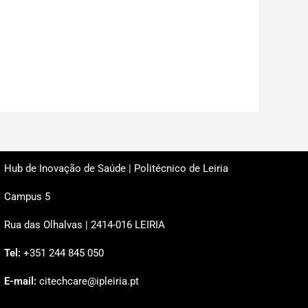
Hub de Inovação de Saúde | Politécnico de Leiria
Campus 5
Rua das Olhalvas | 2414-016 LEIRIA
Tel:
+351 244 845 050
E-mail:
citechcare@ipleiria.pt